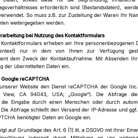
gsverhältnisses erforderlich sind (Bestandsdaten), werde
verwendet. So muss z.B. zur Zustellung der Waren Ihr Nam
nten weitergegeben werden.
rarbeitung bei Nutzung des Kontaktformulars
 Kontaktformulars erheben wir Ihre personenbezogenen 
tentext) nur in dem von Ihnen zur Verfügung gest
ient dem Zweck der Kontaktaufnahme. Mit Absenden Ihre
ng der übermittelten Daten ein.
n Google reCAPTCHA
unserer Website den Dienst reCAPTCHA der Google Inc.
n View, CA 94043, USA; „Google“). Die Abfrage di
 die Eingabe durch einen Menschen oder durch automati
. Die Abfrage schließt den Versand der IP-Adresse und ggf
PTCHA benötigter Daten an Google ein.
lgt auf Grundlage des Art. 6 (1) lit. a DSGVO mit Ihrer Einwi
nwilligung jederzeit durch Mitteilung an uns widerr