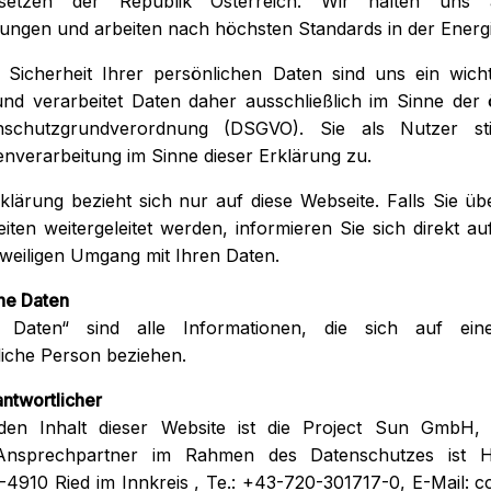
setzen der Republik Österreich. Wir halten uns a
ngen und arbeiten nach höchsten Standards in der Energ
Sicherheit Ihrer persönlichen Daten sind uns ein wicht
und verarbeitet Daten daher ausschließlich im Sinne der 
nschutzgrundverordnung (DSGVO). Sie als Nutzer sti
nverarbeitung im Sinne dieser Erklärung zu.
lärung bezieht sich nur auf diese Webseite. Falls Sie üb
iten weitergeleitet werden, informieren Sie sich direkt auf
weiligen Umgang mit Ihren Daten.
ne Daten
Daten“ sind alle Informationen, die sich auf eine 
rliche Person beziehen.
antwortlicher
 den Inhalt dieser Website ist die Project Sun GmbH, 
 Ansprechpartner im Rahmen des Datenschutzes ist H
4910 Ried im Innkreis , Te.: +43-720-301717-0, E-Mail: c