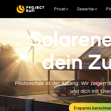
Privat
Gewerbe
PV
Solarene
dein Z
Photovoltaik ist der Anfang. Wir zeigen 
und dich mit Ener
Ersparnis berechne