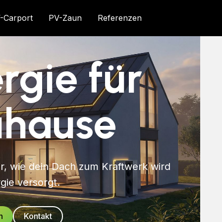
-Carport
PV-Zaun
Referenzen
rgie für
uhause
dir, wie dein Dach zum Kraftwerk wird
gie versorgt.
n
Kontakt